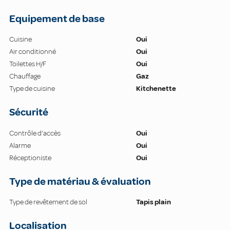
Equipement de base
Cuisine
Oui
Air conditionné
Oui
Toilettes H/F
Oui
Chauffage
Gaz
Type de cuisine
Kitchenette
Sécurité
Contrôle d'accès
Oui
Alarme
Oui
Réceptioniste
Oui
Type de matériau & évaluation
Type de revêtement de sol
Tapis plain
Localisation