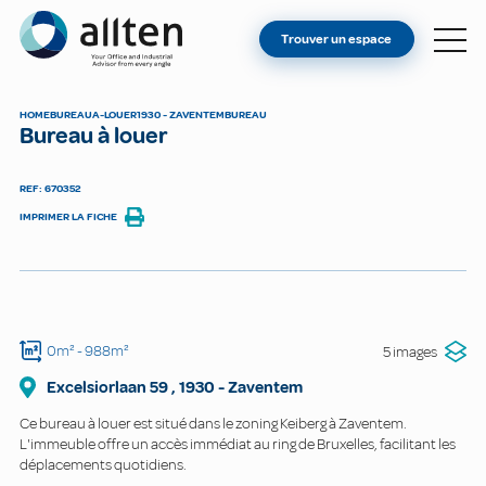
VOUS ÊTES PROPRIÉTAIRE ?
Allten
Trouver un espace
TROUVER UN ESPACE
À PROPOS
HOME
BUREAU
A-LOUER
1930 - ZAVENTEM
BUREAU
Bureau à louer
CONTACT
REF: 670352
IMPRIMER LA FICHE
0m²
- 988m²
5 images
Excelsiorlaan
59
,
1930
-
Zaventem
Ce bureau à louer est situé dans le zoning Keiberg à Zaventem.
L'immeuble offre un accès immédiat au ring de Bruxelles, facilitant les
déplacements quotidiens.