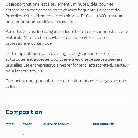
L'aéroport national est à seulement 5 minutes, idéal pour les
entreprises avec des besoins en voyages fréquents. Le centre de
Bruxelles reste facilement accessible via la E40 ou la A201, assurant
une bonne connectivité avec la capitale.
Parmi les voisins directs figurent des entreprises reconnues telles que
Motorola, Minolta et LeasePlan, créant un environnement
professionnel dynamique.
Cette implantation dans le zoning Keiberg combine proximité
autoroutière et accès aéroportuaire, avec une desserte aisée vers
Bruxelles. Les entreprises voisines renforcent l'attractivité du secteur
pour les activités B2B.
Contactez-nous pour obtenir plus d'informations ou organiser une
visite.
Composition
TYPE
ÉTAGE
SURFACE TOTALE
DISPONIBILITÉ
-