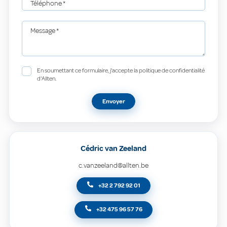
Téléphone
*
Message
*
En soumettant ce formulaire, j'accepte la politique de confidentialité
d'Allten.
Envoyer
Cédric van Zeeland
c.vanzeeland@allten.be
+32 2 792 92 01
+32 475 96 57 76