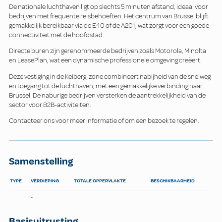
De nationale luchthaven ligt op slechts 5 minuten afstand, ideaal voor
bedrijven met frequente reisbehoeften. Het centrum van Brussel blijft
gemakkelijk bereikbaar via de E40 of de A201, wat zorgt voor een goede
connectiviteit met de hoofdstad.
Directe buren zijn gerenommeerde bedrijven zoals Motorola, Minolta
en LeasePlan, wat een dynamische professionele omgeving creëert.
Deze vestiging in de Keiberg-zone combineert nabijheid van de snelweg
en toegang tot de luchthaven, met een gemakkelijke verbinding naar
Brussel. De naburige bedrijven versterken de aantrekkelijkheid van de
sector voor B2B-activiteiten.
Contacteer ons voor meer informatie of om een bezoek te regelen.
Samenstelling
TYPE
VERDIEPING
TOTALE OPPERVLAKTE
BESCHIKBAARHEID
-
Basisuitrusting