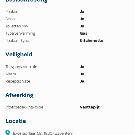
Keuken
Ja
Airco
Ja
Toiletten M/V
Ja
Type verwarming
Gas
Keuken - type
Kitchenette
Veiligheid
Toegangscontrole
Ja
Alarm
Ja
Receptioniste
Ja
Afwerking
Vloerbedekking - type
Vasttapijt
Locatie
Excelsiorlaan
59
,
1930
-
Zaventem