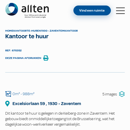
BENT U EIGENAAR?
Allten
Vind een ruimte
VIND EEN RUIMTE
OVER ONS
HOME
KANTOOR
TE-HUREN
1930 - ZAVENTEM
KANTOOR
Kantoor te huur
CONTACT
REF: 670352
DEZE PAGINA AFDRUKKEN
0m²
- 988m²
5 images
Excelsiorlaan
59
,
1930
-
Zaventem
Dit kantoor te huur is gelegen in de Keiberg-zone in Zaventem. Het
gebouw biedt onmiddellijke toegang tot de Brusselse ring, wat het
dagelijkse woon-werkverkeer vergemakkelijkt.