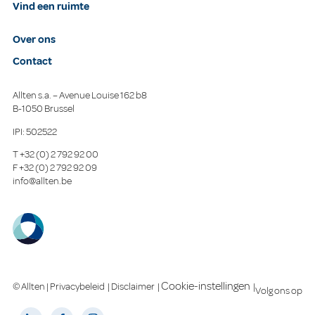
Vind een ruimte
Over ons
Contact
Allten s.a. – Avenue Louise 162 b8
B-1050 Brussel
IPI: 502522
T
+32 (0) 2 792 92 00
F
+32 (0) 2 792 92 09
info@allten.be
Cookie-instellingen
© Allten |
Privacybeleid
|
Disclaimer
|
|
Volg ons op