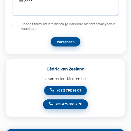
Bericht
*
Door dit formulier in te dienen, ga ik akkoord met het privacybeleid
van Allten.
Verzenden
Cédric van Zeeland
c.vanzeeland@allten.be
+32 2 792 92 01
+32 475 96 57 76