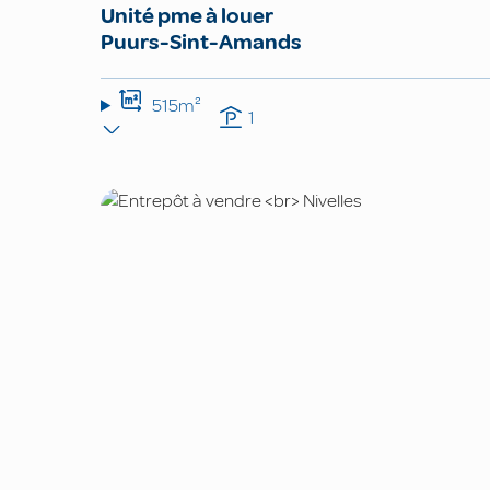
Unité pme à louer
Puurs-Sint-Amands
515m²
1