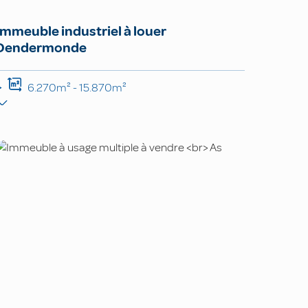
Immeuble industriel à louer
Dendermonde
6.270m² - 15.870m²