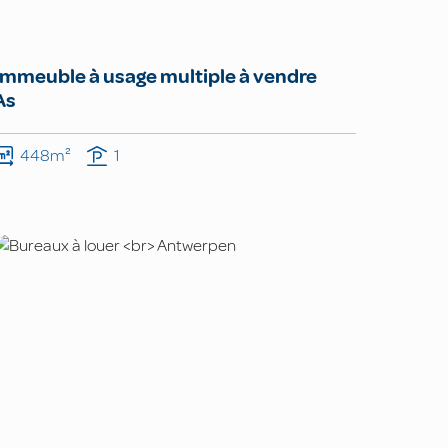
Immeuble à usage multiple à vendre
As
448m²
1